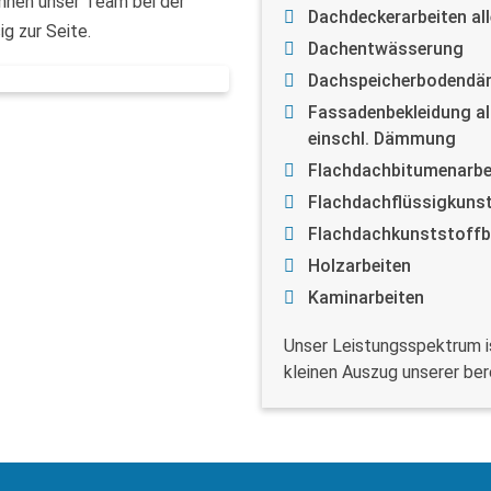
hnen unser Team bei der
Dachdeckerarbeiten all
g zur Seite.
Dachentwässerung
Dachspeicherbodend
Fassadenbekleidung all
einschl. Dämmung
Flachdachbitumenarbe
Flachdachflüssigkuns
Flachdachkunststoff
Holzarbeiten
Kaminarbeiten
Unser Leistungsspektrum is
kleinen Auszug unserer ber