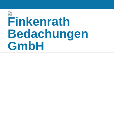
Finkenra
Bedachu
GmbH