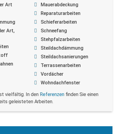
er Art
Mauerabdeckung
Reparaturarbeiten
ämmung
Schieferarbeiten
er Art,
Schneefang
Stehpfalzarbeiten
iten
Steildachdämmung
toff
Steildachsanierungen
bahnen
Terrassenarbeiten
Vordächer
Wohndachfenster
t vielfältig. In den
Referenzen
finden Sie einen
eits geleisteten Arbeiten.